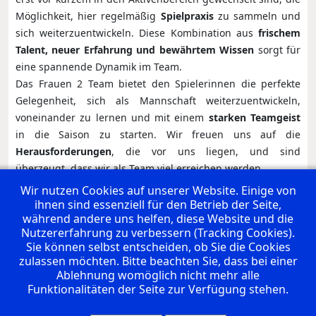
Möglichkeit, hier regelmäßig
Spielpraxis
zu sammeln und
sich weiterzuentwickeln. Diese Kombination aus
frischem
Talent, neuer Erfahrung und bewährtem Wissen
sorgt für
eine spannende Dynamik im Team.
Das Frauen 2 Team bietet den Spielerinnen die perfekte
Gelegenheit, sich als Mannschaft weiterzuentwickeln,
voneinander zu lernen und mit einem
starken Teamgeist
in die Saison zu starten. Wir freuen uns auf die
Herausforderungen
, die vor uns liegen, und sind
überzeugt, dass wir als Team viel erreichen werden.
Wir sind das Frauen 2 Team – und freuen uns, gemeinsam
Wir nutzen Cookies auf unserer Website. Einige von
mit euch durchzustarten!
ihnen sind essenziell für den Betrieb der Seite,
während andere uns helfen, diese Website und die
Nutzererfahrung zu verbessern (Tracking Cookies).
Euer Team der SG AmmerGäu
Sie können selbst entscheiden, ob Sie die Cookies
zulassen möchten. Bitte beachten Sie, dass bei einer
Rating:
Ablehnung womöglich nicht mehr alle
Funktionalitäten der Seite zur Verfügung stehen.