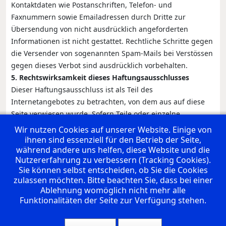
Kontaktdaten wie Postanschriften, Telefon- und
Faxnummern sowie Emailadressen durch Dritte zur
Übersendung von nicht ausdrücklich angeforderten
Informationen ist nicht gestattet. Rechtliche Schritte gegen
die Versender von sogenannten Spam-Mails bei Verstössen
gegen dieses Verbot sind ausdrücklich vorbehalten.
5. Rechtswirksamkeit dieses Haftungsausschlusses
Dieser Haftungsausschluss ist als Teil des
Internetangebotes zu betrachten, von dem aus auf diese
Seite verwiesen wurde. Sofern Teile oder einzelne
Formulierungen dieses Textes der geltenden Rechtslage
Wir nutzen Cookies auf unserer Website. Einige von
nicht, nicht mehr oder nicht vollständig entsprechen
ihnen sind essenziell für den Betrieb der Seite,
während andere uns helfen, diese Website und die
sollten, bleiben die übrigen Teile des Dokumentes in ihrem
Nutzererfahrung zu verbessern (Tracking Cookies).
Inhalt und ihrer Gültigkeit davon unberührt.
Sie können selbst entscheiden, ob Sie die Cookies
zulassen möchten. Bitte beachten Sie, dass bei einer
Rating:
Ablehnung womöglich nicht mehr alle
Funktionalitäten der Seite zur Verfügung stehen.