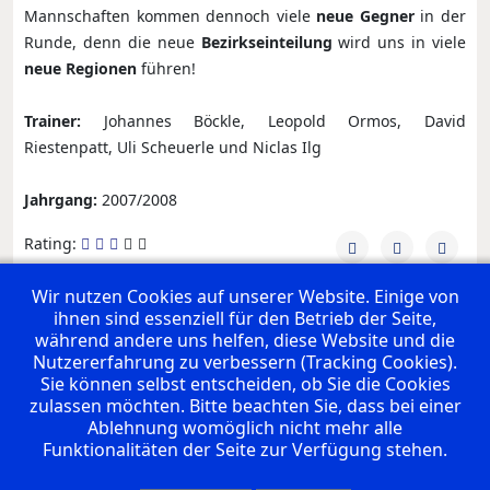
Mannschaften kommen dennoch viele
neue Gegner
in der
Runde, denn die neue
Bezirkseinteilung
wird uns in viele
neue Regionen
führen!
Trainer:
Johannes Böckle, Leopold Ormos, David
Riestenpatt, Uli Scheuerle und Niclas Ilg
Jahrgang:
2007/2008
Rating:
Wir nutzen Cookies auf unserer Website. Einige von
ihnen sind essenziell für den Betrieb der Seite,
UNSERE PREMIUM SPONSOREN
während andere uns helfen, diese Website und die
Nutzererfahrung zu verbessern (Tracking Cookies).
Sie können selbst entscheiden, ob Sie die Cookies
zulassen möchten. Bitte beachten Sie, dass bei einer
Ablehnung womöglich nicht mehr alle
Funktionalitäten der Seite zur Verfügung stehen.