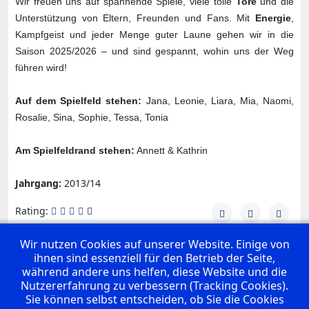
Wir freuen uns auf spannende Spiele, viele tolle
Tore
und die
Unterstützung von Eltern, Freunden und Fans. Mit
Energie
,
Kampfgeist und jeder Menge guter Laune gehen wir in die
Saison 2025/2026 – und sind gespannt, wohin uns der Weg
führen wird!
Auf dem Spielfeld stehen:
Jana, Leonie, Liara, Mia, Naomi,
Rosalie, Sina, Sophie, Tessa, Tonia
Am Spielfeldrand stehen:
Annett & Kathrin
Jahrgang:
2013/14
Rating:
Wir nutzen Cookies auf unserer Website. Einige von
ihnen sind essenziell für den Betrieb der Seite,
UNSERE PREMIUM SPONSOREN
während andere uns helfen, diese Website und die
Nutzererfahrung zu verbessern (Tracking Cookies).
Sie können selbst entscheiden, ob Sie die Cookies