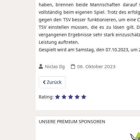
haben, brennen beide Mannschaften darauf s
vollständig beim eigenen Spiel. Trotz des erfol
gegen den TSV besser funktionieren, um eine 
TSV einstellen müssen, die es zu lösen gilt.
vergangenen Ergebnisse sehr stark einzuschä
Leistung auftreten.
Gespielt wird am Samstag, den 07.10.2023, um 2
Niclas Ilg
06. Oktober 2023
Vorheriger Beitrag: M1: SG auch im ersten Aus
Zurück
Rating:
UNSERE PREMIUM SPONSOREN