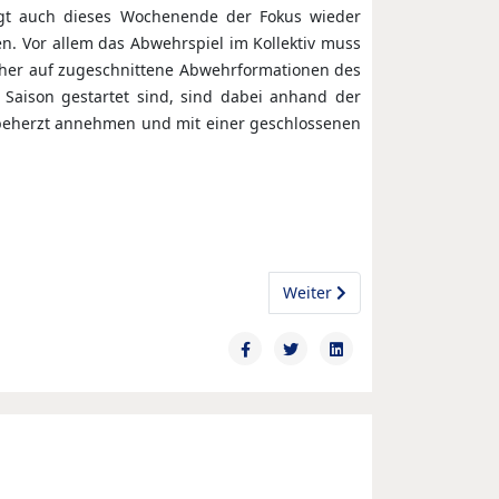
egt auch dieses Wochenende der Fokus wieder
hen. Vor allem das Abwehrspiel im Kollektiv muss
cher auf zugeschnittene Abwehrformationen des
 Saison gestartet sind, sind dabei anhand der
beherzt annehmen und mit einer geschlossenen
Nächster Beitrag: M1: Gelun
Weiter