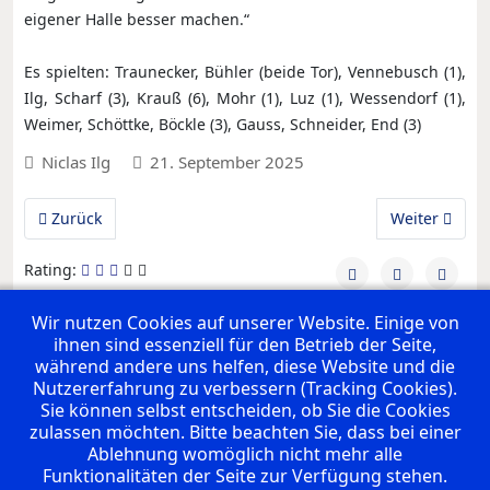
eigener Halle besser machen.“
Es spielten: Traunecker, Bühler (beide Tor), Vennebusch (1),
Ilg, Scharf (3), Krauß (6), Mohr (1), Luz (1), Wessendorf (1),
Weimer, Schöttke, Böckle (3), Gauss, Schneider, End (3)
Niclas Ilg
21. September 2025
Vorheriger Beitrag: M1: Heimauftakt in Nebringen
Nächster Beit
Zurück
Weiter
Rating:
Wir nutzen Cookies auf unserer Website. Einige von
ihnen sind essenziell für den Betrieb der Seite,
UNSERE PREMIUM SPONSOREN
während andere uns helfen, diese Website und die
Nutzererfahrung zu verbessern (Tracking Cookies).
Sie können selbst entscheiden, ob Sie die Cookies
zulassen möchten. Bitte beachten Sie, dass bei einer
Ablehnung womöglich nicht mehr alle
Funktionalitäten der Seite zur Verfügung stehen.