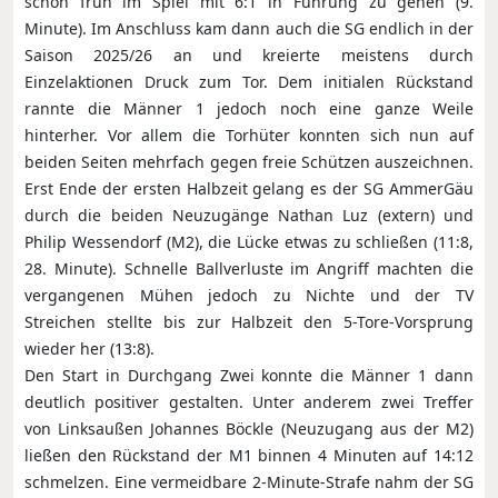
schon früh im Spiel mit 6:1 in Führung zu gehen (9.
Minute). Im Anschluss kam dann auch die SG endlich in der
Saison 2025/26 an und kreierte meistens durch
Einzelaktionen Druck zum Tor. Dem initialen Rückstand
rannte die Männer 1 jedoch noch eine ganze Weile
hinterher. Vor allem die Torhüter konnten sich nun auf
beiden Seiten mehrfach gegen freie Schützen auszeichnen.
Erst Ende der ersten Halbzeit gelang es der SG AmmerGäu
durch die beiden Neuzugänge Nathan Luz (extern) und
Philip Wessendorf (M2), die Lücke etwas zu schließen (11:8,
28. Minute). Schnelle Ballverluste im Angriff machten die
vergangenen Mühen jedoch zu Nichte und der TV
Streichen stellte bis zur Halbzeit den 5-Tore-Vorsprung
wieder her (13:8).
Den Start in Durchgang Zwei konnte die Männer 1 dann
deutlich positiver gestalten. Unter anderem zwei Treffer
von Linksaußen Johannes Böckle (Neuzugang aus der M2)
ließen den Rückstand der M1 binnen 4 Minuten auf 14:12
schmelzen. Eine vermeidbare 2-Minute-Strafe nahm der SG