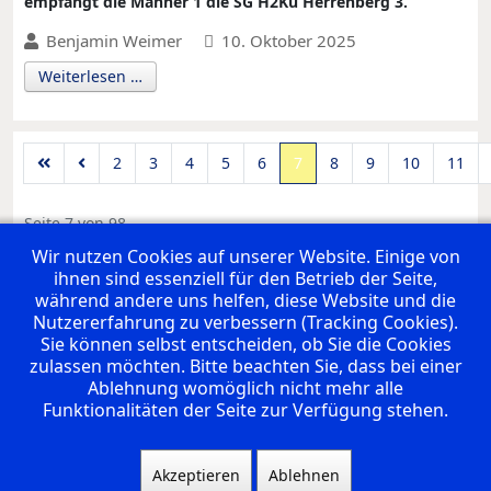
empfängt die Männer 1 die SG H2Ku Herrenberg 3.
Benjamin Weimer
10. Oktober 2025
Weiterlesen …
2
3
4
5
6
7
8
9
10
11
Seite 7 von 98
Wir nutzen Cookies auf unserer Website. Einige von
ihnen sind essenziell für den Betrieb der Seite,
UNSERE PREMIUM SPONSOREN
während andere uns helfen, diese Website und die
Nutzererfahrung zu verbessern (Tracking Cookies).
Sie können selbst entscheiden, ob Sie die Cookies
zulassen möchten. Bitte beachten Sie, dass bei einer
Ablehnung womöglich nicht mehr alle
Funktionalitäten der Seite zur Verfügung stehen.
Akzeptieren
Ablehnen
Links
Archiv
Impressum
Datenschutzerklärung