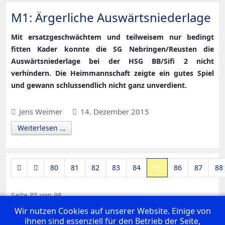
M1: Ärgerliche Auswärtsniederlage
Mit ersatzgeschwächtem und teilweisem nur bedingt
fitten Kader konnte die SG Nebringen/Reusten die
Auswärtsniederlage bei der HSG BB/Sifi 2 nicht
verhindern. Die Heimmannschaft zeigte ein gutes Spiel
und gewann schlussendlich nicht ganz unverdient.
Jens Weimer
14. Dezember 2015
Weiterlesen …
80
81
82
83
84
85
86
87
88
Seite 85 von 98
Wir nutzen Cookies auf unserer Website. Einige von
ihnen sind essenziell für den Betrieb der Seite,