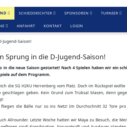
END
SCHIEDSRICHTER
SPONSOREN
TURNIER
NE
ANFAHRT
KONTAKT
LOGIN
in Sprung in die D-Jugend-Saison!
 in die neue Saison gestartet! Nach 4 Spielen haben wir ein sc
 Spiele auf dem Programm.
atch die SG H2KU Herrenberg vom Platz. Doch im Rückspiel wollt
 geschlagen geben. Kein Grund zum Trübsal blasen, denn geg
t!
 fliegen die Bälle nur so ins Netz! Im Durchschnitt 32 Tore pro 
auch Allrounder. Letzte Woche hatten wir Maya zu Besuch, die Mei
 geflogen sind! Koordination, Sprungkraft und Ausdauer standen