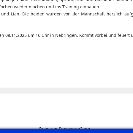
 Wochen wieder machen und ins Training einbauen.
und Lian. Die beiden wurden von der Mannschaft herzlich au
en 08.11.2025 um 16 Uhr in Nebringen. Kommt vorbei und feuert 
t: die gemischte D-Jugend fegt JSG Balingen/Weilstetten 2 aus der 