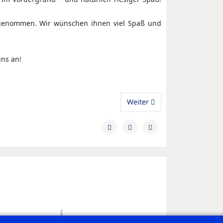
fgenommen. Wir wünschen ihnen viel Spaß und
uns an!
Halle
Nächster Beitrag: gJD: Sais
Weiter