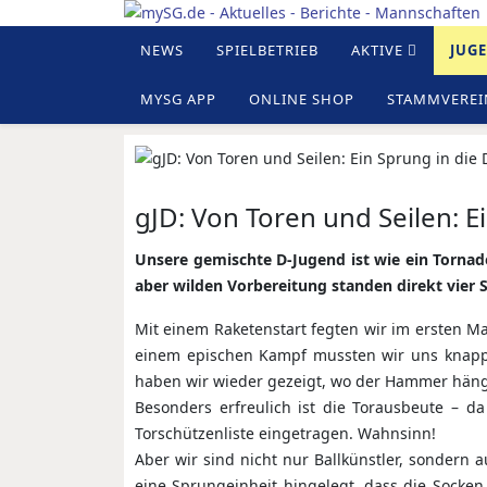
NEWS
SPIELBETRIEB
AKTIVE
JUG
MYSG APP
ONLINE SHOP
STAMMVEREI
gJD: Von Toren und Seilen: E
Unsere gemischte D-Jugend ist wie ein Tornado
aber wilden Vorbereitung standen direkt vier
Mit einem Raketenstart fegten wir im ersten M
einem epischen Kampf mussten wir uns knapp
haben wir wieder gezeigt, wo der Hammer häng
Besonders erfreulich ist die Torausbeute – da
Torschützenliste eingetragen. Wahnsinn!
Aber wir sind nicht nur Ballkünstler, sondern 
eine Sprungeinheit hingelegt, dass die Socken