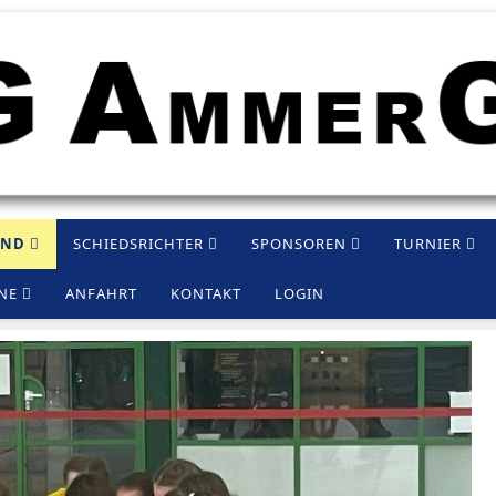
END
SCHIEDSRICHTER
SPONSOREN
TURNIER
NE
ANFAHRT
KONTAKT
LOGIN