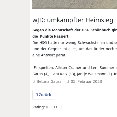
wJD: umkämpfter Heimsieg
Gegen die Mannschaft der HSG Schönbuch gi
die Punkte kassiert.
Die HSG hatte nur wenig Schwachstellen und so 
und der Gegner tat alles, um das Ruder nochm
eine Antwort parat.
Es spielten: Allison Cramer und Leni Sommer im
Gauss (4), Lara Katz (13), Jantje Waizmann (1), I
Bettina Gauss
05. Februar 2023
Vorheriger Beitrag: wJD: Sieg gegen die SG A
Zurück
Rating: