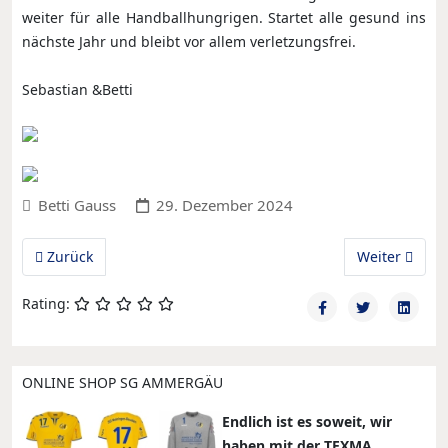
weiter für alle Handballhungrigen. Startet alle gesund ins
nächste Jahr und bleibt vor allem verletzungsfrei.
Sebastian &Betti
Betti Gauss
29. Dezember 2024
Vorheriger Beitrag: Handball-WM 2025 Public Viewing und Ti
Nächster Bei
Zurück
Weiter
Rating:
ONLINE SHOP SG AMMERGÄU
Endlich ist es soweit, wir
haben mit der TEXMA