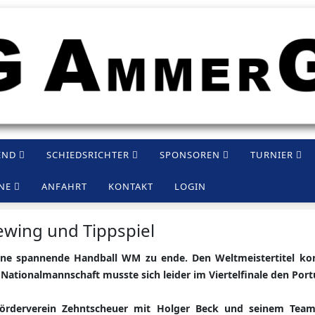
END
SCHIEDSRICHTER
SPONSOREN
TURNIER
NE
ANFAHRT
KONTAKT
LOGIN
ewing und Tippspiel
ine spannende Handball WM zu ende. Den Weltmeistertitel ko
 Nationalmannschaft musste sich leider im Viertelfinale den Po
rderverein Zehntscheuer mit Holger Beck und seinem Team b