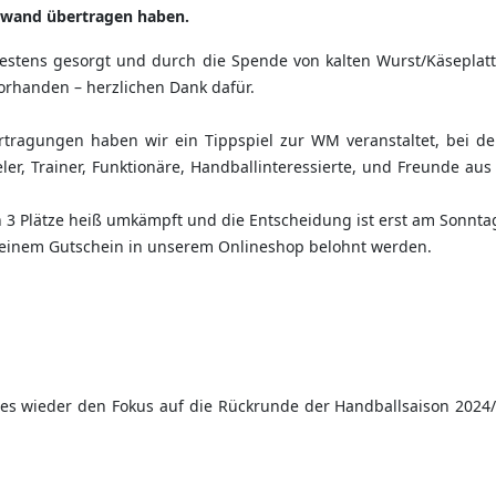
inwand übertragen haben.
bestens gesorgt und durch die Spende von kalten Wurst/Käseplat
rhanden – herzlichen Dank dafür.
ertragungen haben wir ein Tippspiel zur WM veranstaltet, bei d
er, Trainer, Funktionäre, Handballinteressierte, und Freunde au
 3 Plätze heiß umkämpft und die Entscheidung ist erst am Sonnta
it einem Gutschein in unserem Onlineshop belohnt werden.
ßt es wieder den Fokus auf die Rückrunde der Handballsaison 202