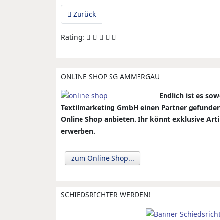
Vorheriger Beitrag: Einladung zur TGV Reus
Zurück
Rating:
ONLINE SHOP SG AMMERGÄU
Endlich ist es so
Textilmarketing GmbH einen Partner gefunden
Online Shop anbieten. Ihr könnt exklusive Ar
erwerben.
zum Online Shop...
SCHIEDSRICHTER WERDEN!