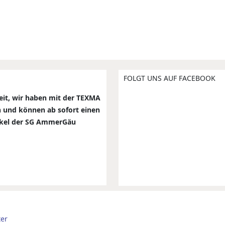
ten Handball-Abteilungsversammlung 2025
FOLGT UNS AUF FACEBOOK
weit, wir haben mit der TEXMA
 und können ab sofort einen
tikel der SG AmmerGäu