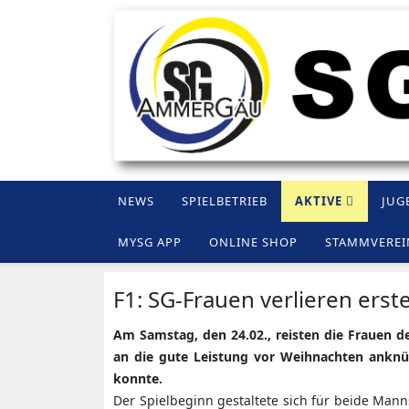
NEWS
SPIELBETRIEB
AKTIVE
JUG
MYSG APP
ONLINE SHOP
STAMMVEREI
F1: SG-Frauen verlieren ers
Am Samstag, den 24.02., reisten die Frauen d
an die gute Leistung vor Weihnachten anknü
konnte.
Der Spielbeginn gestaltete sich für beide Mann