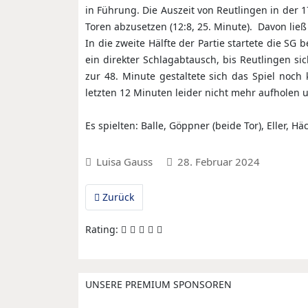
in Führung. Die Auszeit von Reutlingen in der 1
Toren abzusetzen (12:8, 25. Minute). Davon lie
In die zweite Hälfte der Partie startete die SG
ein direkter Schlagabtausch, bis Reutlingen si
zur 48. Minute gestaltete sich das Spiel noc
letzten 12 Minuten leider nicht mehr aufholen 
Es spielten: Balle, Göppner (beide Tor), Eller, Häc
Luisa Gauss
28. Februar 2024
Vorheriger Beitrag: F1: Derby-Niederlage
Zurück
Rating:
UNSERE PREMIUM SPONSOREN