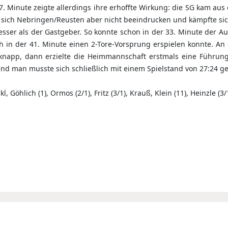
7. Minute zeigte allerdings ihre erhoffte Wirkung: die SG kam aus 
ß sich Nebringen/Reusten aber nicht beeindrucken und kämpfte sic
 besser als der Gastgeber. So konnte schon in der 33. Minute der A
ch in der 41. Minute einen 2-Tore-Vorsprung erspielen konnte. An
h knapp, dann erzielte die Heimmannschaft erstmals eine Führung
und man musste sich schließlich mit einem Spielstand von 27:24 
kl, Göhlich (1), Ormos (2/1), Fritz (3/1), Krauß, Klein (11), Heinzle (