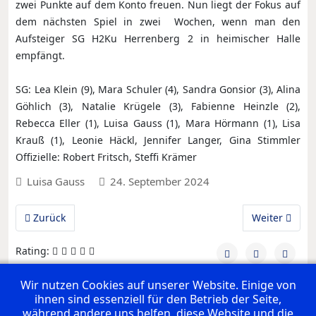
zwei Punkte auf dem Konto freuen. Nun liegt der Fokus auf
dem nächsten Spiel in zwei Wochen, wenn man den
Aufsteiger SG H2Ku Herrenberg 2 in heimischer Halle
empfängt.
SG: Lea Klein (9), Mara Schuler (4), Sandra Gonsior (3), Alina
Göhlich (3), Natalie Krügele (3), Fabienne Heinzle (2),
Rebecca Eller (1), Luisa Gauss (1), Mara Hörmann (1), Lisa
Krauß (1), Leonie Häckl, Jennifer Langer, Gina Stimmler
Offizielle: Robert Fritsch, Steffi Krämer
Luisa Gauss
24. September 2024
Vorheriger Beitrag: F1: 2. Sieg im 2. Spiel
Nächster Beit
Zurück
Weiter
Rating:
Wir nutzen Cookies auf unserer Website. Einige von
ihnen sind essenziell für den Betrieb der Seite,
UNSERE PREMIUM SPONSOREN
während andere uns helfen, diese Website und die